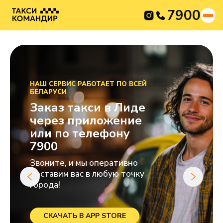
7900
НАШ СЕРВИС РАБОТАЕТ ПО ВСЕЙ
БЕЛАРУСИ
Заказ такси в Лиде
через приложение
или по телефону
7900
Звоните, и мы оперативно
доставим вас в любую точку
города!
СКАЧАТЬ В APP STORE